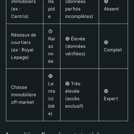
immobiliers
Ra
(données
🔴
(ex :
pid
parfois
Absent
Centris)
e
incomplètes)
🟡
Réseaux de
Rai
🟢 Élevée
courtiers
🟢
so
(données
(ex : Royal
Complet
nn
vérifiées)
Lepage)
ée
🔴
Le
🟢 Très
Chasse
nte
élevée
🟢
immobilière
(ci
(accès
Expert
off-market
blé
exclusif)
e)