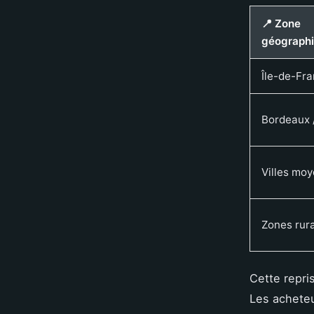
📍 Zone
géograph
Île-de-Fr
Bordeaux 
Villes mo
Zones rur
Cette repri
Les acheteu