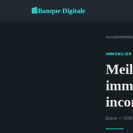
Banque Digitale
📰
Accueil
›
Immobi
IMMOBILIER
Meil
immo
inco
Dulce — 10/0