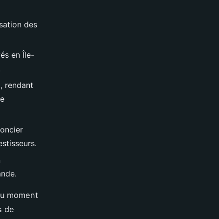
sation des
és en Île-
.
%, rendant
ne
foncier
estisseurs.
n
ande.
 au moment
s de