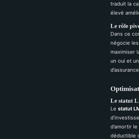
traduit la c
élevé améli
Le rôle piv
Dans ce cont
négocie les
maximiser 
un oui et un
d’assurance
Optimisati
Le statut L
Le
statut 
d’investiss
d’amortir l
déductible 