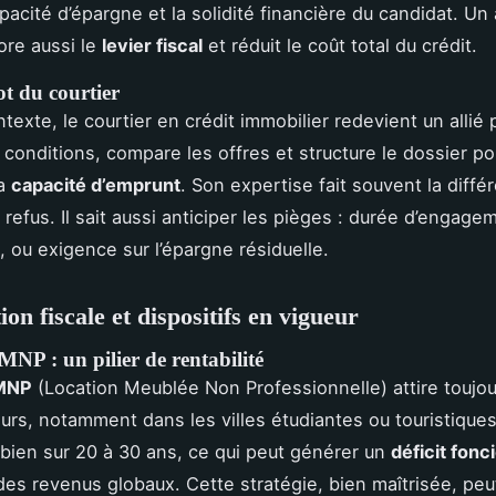
apacité d’épargne et la solidité financière du candidat. Un
ore aussi le
levier fiscal
et réduit le coût total du crédit.
ot du courtier
exte, le courtier en crédit immobilier redevient un allié p
 conditions, compare les offres et structure le dossier po
la
capacité d’emprunt
. Son expertise fait souvent la diffé
 refus. Il sait aussi anticiper les pièges : durée d’engagem
, ou exigence sur l’épargne résiduelle.
on fiscale et dispositifs en vigueur
MNP : un pilier de rentabilité
LMNP
(Location Meublée Non Professionnelle) attire toujou
eurs, notamment dans les villes étudiantes ou touristiques
e bien sur 20 à 30 ans, ce qui peut générer un
déficit fonc
des revenus globaux. Cette stratégie, bien maîtrisée, peu