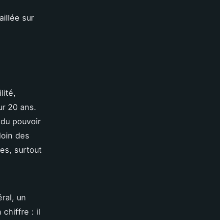
illée sur
lité,
ur 20 ans.
 du pouvoir
loin des
les, surtout
ral, un
chiffre : il