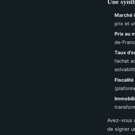
Une synth
Marché 
prix et 
Prix au 
de-Franc
Taux d'e
l’achat a
solvabilit
Fiscalit
(plafonné
Immobili
transfor
Avez-vous d
de signer u