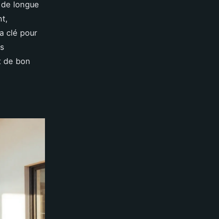
 de longue
t,
la clé pour
as
t de bon