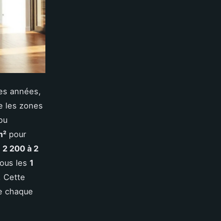
res années,
re les zones
ou
m²
pour
e
2 200 à 2
sous les
1
. Cette
de chaque