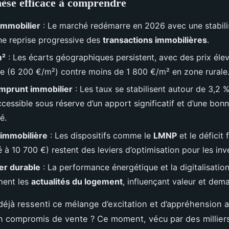
èse efficace à comprendre
immobilier
: Le marché redémarre en 2026 avec une stabili
une reprise progressive des
transactions immobilières
.
m²
: Les écarts géographiques persistent, avec des prix élev
e (6 200 €/m²) contre moins de 1 800 €/m² en zone rurale
mprunt immobilier
: Les taux se stabilisent autour de 3,2 
ccessible sous réserve d’un apport significatif et d’une bon
é.
é immobilière
: Les dispositifs comme le
LMNP
et le déficit 
 à 10 700 €) restent des leviers d’optimisation pour les inv
er durable
: La performance énergétique et la digitalisatio
ment les
actualités du logement
, influençant valeur et dem
éjà ressenti ce mélange d’excitation et d’appréhension
n compromis de vente ? Ce moment, vécu par des millier