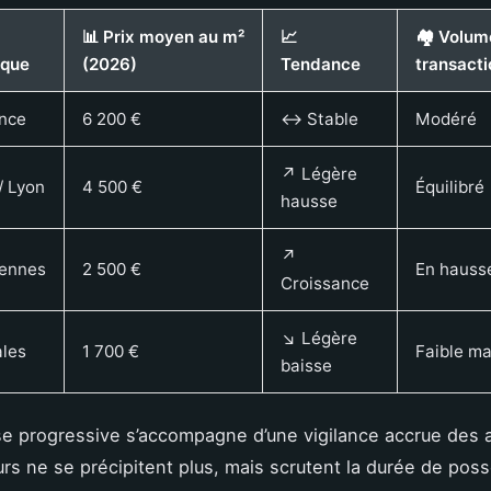
📊 Prix moyen au m²
📈
🏘️ Volum
ique
(2026)
Tendance
transacti
ance
6 200 €
↔️ Stable
Modéré
↗️ Légère
/ Lyon
4 500 €
Équilibré
hausse
↗️
yennes
2 500 €
En hauss
Croissance
↘️ Légère
ales
1 700 €
Faible ma
baisse
se progressive s’accompagne d’une vigilance accrue des 
rs ne se précipitent plus, mais scrutent la durée de poss