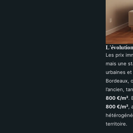
L'évolutio
Les prix im
mais une sta
urbaines et
Bordeaux, o
l’ancien, t
800 €/m²
.
800 €/m²
, 
hétérogénéi
territoire.