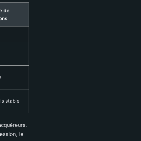
e de
ons
e
is stable
acquéreurs.
ession, le