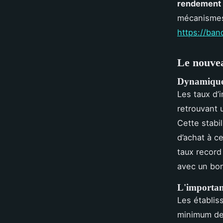
rendement l
mécanismes 
https://ban
Le nouvea
Dynamique 
Les taux d’i
retrouvant 
Cette stabi
d’achat à c
taux record
avec un bon
L'importan
Les établis
minimum d