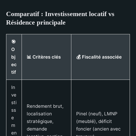
Comparatif : Investissement locatif vs
Résidence principale
🎯
O
bj
📊 Critères clés
💰 Fiscalité associée
ec
tif
In
ve
sti
Rendement brut,
ss
localisation
Pinel (neuf), LMNP
e
stratégique,
(meublé), déficit
m
demande
foncier (ancien avec
en