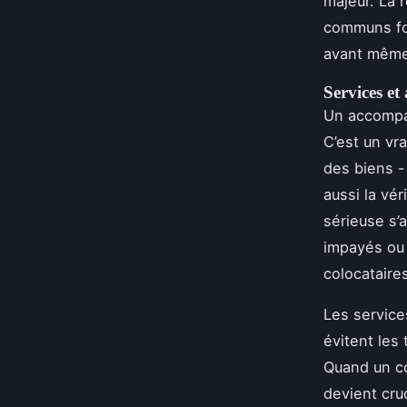
majeur. La 
communs fon
avant même 
Services e
Un accompag
C’est un vra
des biens -
aussi la vér
sérieuse s’a
impayés ou 
colocataire
Les service
évitent les 
Quand un co
devient cru