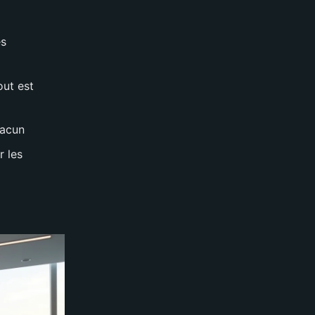
es
out est
hacun
r les