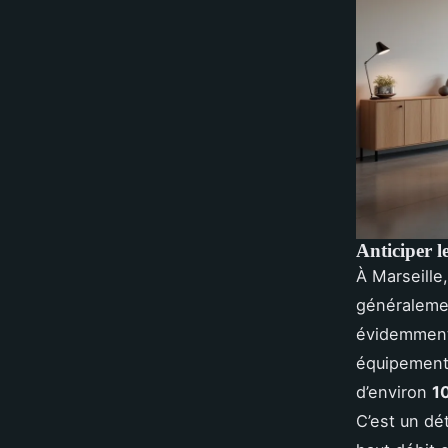
Anticiper l
À Marseille
généraleme
évidemment 
équipements
d’environ
1
C’est un dé