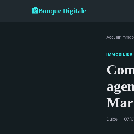
Banque Digitale
📰
Accueil
›
Immobi
IMMOBILIER
Com
agen
Mars
Dulce — 07/0