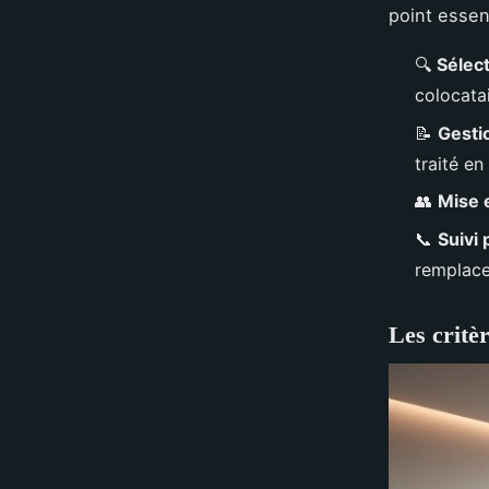
point essen
🔍
Sélec
colocata
📝
Gestio
traité e
👥
Mise e
📞
Suivi
remplac
Les critè