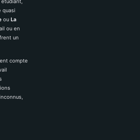
 étudiant,
e quasi
e
ou
La
ail ou en
frent un
ement compte
ail
s
ions
 inconnus,