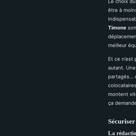
Le choix du
être à moin
indispensa
Timone
sont
déplacement
meilleur équ
Et ce n’est
autant. Une
partagés… c
colocataire
montent vit
ça demande
Sécuriser 
La rédacti