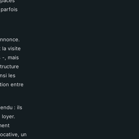
espaces
 parfois
annonce.
 la visite
 -, mais
structure
nsi les
tion entre
endu : ils
 loyer.
ment
ocative, un