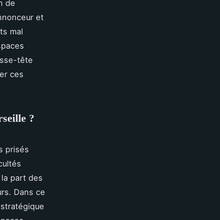
n de
annonceur et
ats mal
espaces
asse-tête
per ces
seille ?
s prisés
cultés
la part des
urs. Dans ce
stratégique