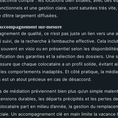
réactivité compte : les locations bien situées, avec des 
ctionnels et une gestion claire, sont saturées très vite,
d’être largement diffusées.
t accompagnement sur-mesure
nement de qualité, ce n’est pas juste un lien vers une 
i suivi, de la recherche à l’embauche effective. Cela inclut
 souvent en visio ou en présentiel selon les disponibilités
ification des garanties et la sélection des dossiers. Une 
ssure que chaque colocataire a un profil solide, évitant ai
les comportements inadaptés. Et côté pratique, la média
s est un atout précieux en cas de désaccord.
s de médiation préviennent bien plus qu’un simple malent
tensions durables, les départs précipités et les pertes de
locataire part en milieu d’année, la gestion du remplace
ciale. Un accompagnement clé en main limite la vacance l