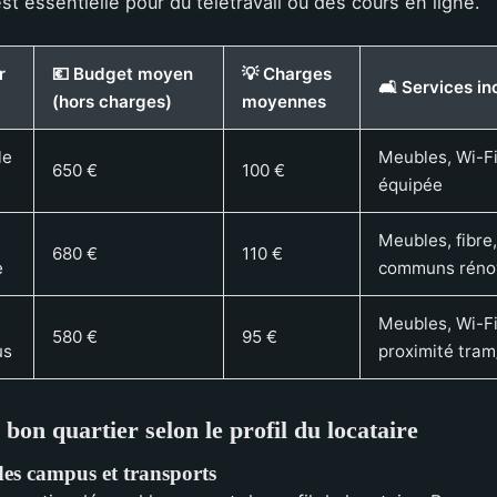
st essentielle pour du télétravail ou des cours en ligne.
r
💶 Budget moyen
💡 Charges
🛋️ Services in
(hors charges)
moyennes
le
Meubles, Wi-Fi
650 €
100 €
équipée
Meubles, fibre
680 €
110 €
e
communs réno
Meubles, Wi-Fi
580 €
95 €
us
proximité tram
 bon quartier selon le profil du locataire
des campus et transports