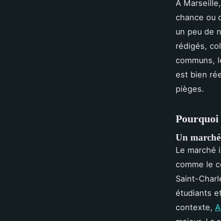
À Marseille
chance ou d
un peu de ne
rédigés, co
communs, le
est bien rée
pièges.
Pourquoi 
Un marché m
Le marché i
comme le ce
Saint-Charl
étudiants e
contexte,
A