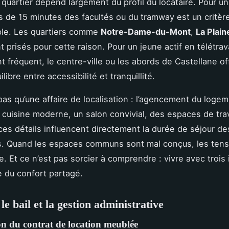
 quartier dépend largement du profil du locataire. Pour un
s de 15 minutes des facultés ou du tramway est un critèr
ble. Les quartiers comme
Notre-Dame-du-Mont
,
La Plain
 prisés pour cette raison. Pour un jeune actif en télétrav
 fréquent, le centre-ville ou les abords de Castellane of
ilibre entre accessibilité et tranquillité.
 pas qu’une affaire de localisation : l’agencement du log
 cuisine moderne, un salon convivial, des espaces de trav
es détails influencent directement la durée de séjour de
s. Quand les espaces communs sont mal conçus, les tens
e. Et ce n’est pas sorcier à comprendre : vivre avec trois
 du confort partagé.
le bail et la gestion administrative
on du contrat de location meublée