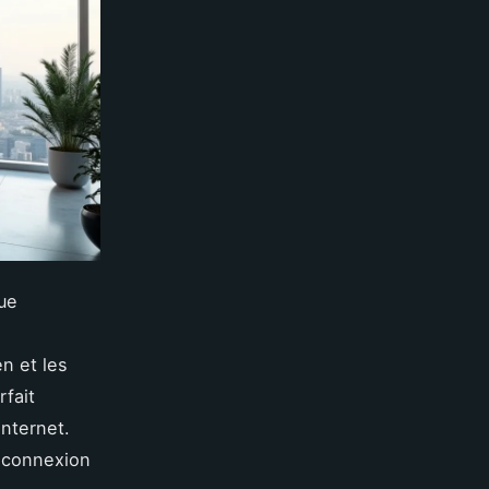
ue
en et les
rfait
’internet.
a connexion