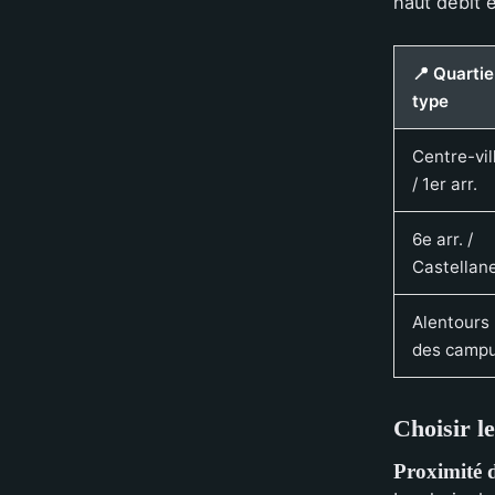
haut débit e
📍 Quartie
type
Centre-vil
/ 1er arr.
6e arr. /
Castellan
Alentours
des camp
Choisir le
Proximité 