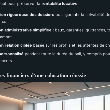
tiel pour préserver la
rentabilité locative
.
tion rigoureuse des dossiers
pour garantir la solvabilité d
ires
n administrative simplifiée
: baux, garanties, quittances, t
n amont
n relation ciblée
basée sur les profils et les attentes de c
 personnalisé
pendant toute la durée du bail, y compris pou
ements
res financiers d'une colocation réussie