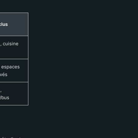
clus
, cuisine
, espaces
vés
,
/bus